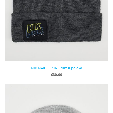
NIK NAK CEPURE tumši pelēka
€30.00